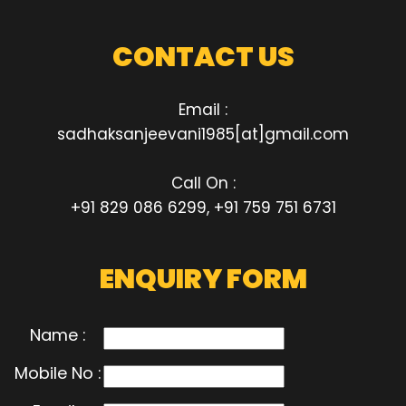
CONTACT US
Email :
sadhaksanjeevani1985[at]gmail.com
Call On :
+91 829 086 6299, +91 759 751 6731
ENQUIRY FORM
Name :
Mobile No :