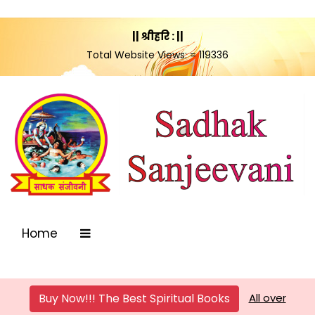
|| श्रीहरि : ||
Total Website Views: = 119336
Home
Buy Now!!! The Best Spiritual Books
All over