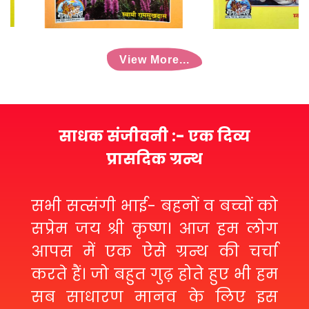
View More...
साधक संजीवनी :- एक दिव्य
प्रासदिक ग्रन्थ
सभी सत्संगी भाई- बहनों व बच्चों को
सप्रेम जय श्री कृष्ण। आज हम लोग
आपस में एक ऐसे ग्रन्थ की चर्चा
करते हैं। जो बहुत गुढ़ होते हुए भी हम
सब साधारण मानव के लिए इस