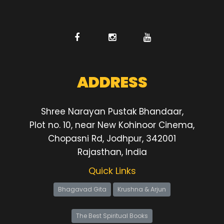
ADDRESS
Shree Narayan Pustak Bhandaar,
Plot no. 10, near New Kohinoor Cinema,
Chopasni Rd, Jodhpur, 342001
Rajasthan, India
Quick Links
Bhagavad Gita
Krushna & Arjun
The Best Spiritual Books