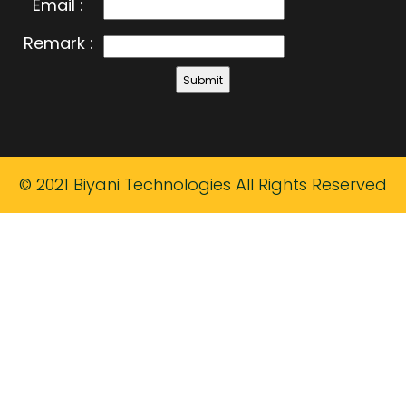
Email :
Remark :
© 2021 Biyani Technologies All Rights Reserved
 Shoes imitazioni
Louis Vuitton Since 1854 imitazion