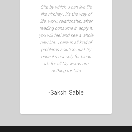
Gita by which u can live life
like nirbhay , it's the way of
life, work, relationship, after
reading consume it ,apply it,
you will feel and see a whole
new life. There is all kind of
problems solution Just try
once it's not only for hindu
it's for all My words are
nothing for Gita
-Sakshi Sable